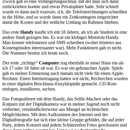
Zweck gab es eine Verlängerungsschnur, mit der man sich dann
zurückziehen konnte und etwas Privatsphäre hatte. Sehr schnell
wurde es dann auch exzessiv, d.h. die Telefonrechnungen schnellten
in die Höhe, und so wurde dann ein Zeitkontingent eingerichtet
damit die Kosten und der zeitliche Umfang im Rahmen blieben.
Das erste
Handy
kaufte ich mit 18 Jahren, als ich als Student in eine
andere Stadt gezogen bin. Es war ein klobiges Motorola Handy.
Man konnte telefonieren und SMS schreiben (wobei letzteres aus
Kostengründen interessanter war). Mehr Funktionen gab es nicht.
Die Nummer besitze ich heute noch.
Der erste „richtige“
Computer
zog ebenfalls in unser Haus ein als
ich 17 oder 18 Jahre alt war. Es war ein gebrauchter Apple. Spiele
gab es meiner Erinnerung nach damals nicht viele für einen Apple-
Rechner. Einen Internetzugang hatten wir nicht, Recherchen wurden
in einer digitalen Brockhaus-Enzyklopädie gemacht. CD-Rom
einlegen, installieren, suchen.
Das Fotografieren mit dem Handy, das Selfie-Machen oder das
Knipsen mit der Digitalkamera war in meiner Jugend noch nicht
verbreitet, verständlicherweise aus Mangel an technischen
Möglichkeiten. Mit dem Aufkommen des Internet und der
Digitalfotografie hat sich eine kleine Gruppe gebildet, die auf jeder
Party, jedem Konzert und jedem Schützenfest Fotos geschossen und