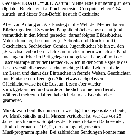
Gedanke:
LOAD „*“,8,1
. Warum? Meine erste Erinnerung an den
digitalen Bereich geht auf meinen ersten Computer, einen C64,
zurück, und dieser Start-Befehl ist auch Geschichte.
Aber von Anfang an: Als Einstieg in die Welt der Medien haben
Bücher
gedient. Es wurden Pappbilderbücher angeschaut (und
vermutlich in den Mund gesteckt), darauf folgten Bilderbücher,
Mitmachbücher, Lesebücher (in Schreib- und Druckschrift),
Geschichten, Sachbücher, Comics, Jugendbücher bis hin zu den
„Erwachsenenbüchern“. Ich kann mich erinnern wie ich als Kind
und Jugendlicher im Bett gelegen und gelesen habe, oft mit der
Taschenlampe unter der Bettdecke. Auch in der Schule spielte das
Lesen verständlicherweise eine wichtige Rolle. Leider hat die Lust
am Lesen und damit das Eintauchen in fremde Welten, Geschichten
und Fantasien im Teenager-Alter etwas nachgelassen.
Glücklicherweise ist die Lust am Lesen aber wieder
zurückgekommen und wurde schließlich zu meinem Beruf.
Während mehreren Jahren habe ich dann als Buchhändler
gearbeitet.
Musik
war ebenfalls immer sehr wichtig. Im Gegensatz zu heute,
wo Musik ständig und in Massen verfügbar ist, war das vor 25
Jahren noch anders. So gab es den kleinen lokalen Radiosender,
„Radio Hermann – 101,7“, der ein jugendgerechtes
Musikprogramm spielte. Bei zahlreichen Sendungen konnte man