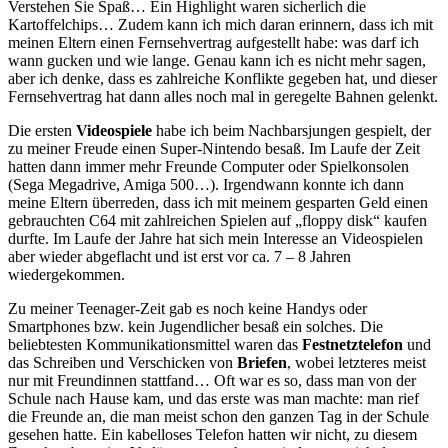
Verstehen Sie Spaß… Ein Highlight waren sicherlich die
Kartoffelchips… Zudem kann ich mich daran erinnern, dass ich mit
meinen Eltern einen Fernsehvertrag aufgestellt habe: was darf ich
wann gucken und wie lange. Genau kann ich es nicht mehr sagen,
aber ich denke, dass es zahlreiche Konflikte gegeben hat, und dieser
Fernsehvertrag hat dann alles noch mal in geregelte Bahnen gelenkt.
Die ersten
Videospiele
habe ich beim Nachbarsjungen gespielt, der
zu meiner Freude einen Super-Nintendo besaß. Im Laufe der Zeit
hatten dann immer mehr Freunde Computer oder Spielkonsolen
(Sega Megadrive, Amiga 500…). Irgendwann konnte ich dann
meine Eltern überreden, dass ich mit meinem gesparten Geld einen
gebrauchten C64 mit zahlreichen Spielen auf „floppy disk“ kaufen
durfte. Im Laufe der Jahre hat sich mein Interesse an Videospielen
aber wieder abgeflacht und ist erst vor ca. 7 – 8 Jahren
wiedergekommen.
Zu meiner Teenager-Zeit gab es noch keine Handys oder
Smartphones bzw. kein Jugendlicher besaß ein solches. Die
beliebtesten Kommunikationsmittel waren das
Festnetztelefon
und
das Schreiben und Verschicken von
Briefen
, wobei letzteres meist
nur mit Freundinnen stattfand… Oft war es so, dass man von der
Schule nach Hause kam, und das erste was man machte: man rief
die Freunde an, die man meist schon den ganzen Tag in der Schule
gesehen hatte. Ein kabelloses Telefon hatten wir nicht, zu diesem