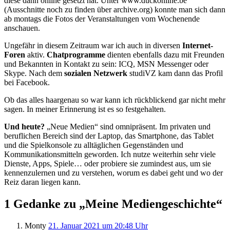
diese dann online gesetzt hat. Unter www.duckonline.be
(Ausschnitte noch zu finden über archive.org) konnte man sich dann
ab montags die Fotos der Veranstaltungen vom Wochenende
anschauen.
Ungefähr in diesem Zeitraum war ich auch in diversen
Internet-
Foren
aktiv.
Chatprogramme
dienten ebenfalls dazu mit Freunden
und Bekannten in Kontakt zu sein: ICQ, MSN Messenger oder
Skype. Nach dem
sozialen Netzwerk
studiVZ kam dann das Profil
bei Facebook.
Ob das alles haargenau so war kann ich rückblickend gar nicht mehr
sagen. In meiner Erinnerung ist es so festgehalten.
Und heute?
„Neue Medien“ sind omnipräsent. Im privaten und
beruflichen Bereich sind der Laptop, das Smartphone, das Tablet
und die Spielkonsole zu alltäglichen Gegenständen und
Kommunikationsmitteln geworden. Ich nutze weiterhin sehr viele
Dienste, Apps, Spiele… oder probiere sie zumindest aus, um sie
kennenzulernen und zu verstehen, worum es dabei geht und wo der
Reiz daran liegen kann.
1 Gedanke zu „Meine Mediengeschichte“
Monty
21. Januar 2021 um 20:48 Uhr