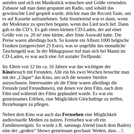
anrufen und sich ein Musikstück wünschen und Grüße versenden.
Zuhause saß man dann gespannt am Radio, und sobald das
gewünschte Lied gespielt wurde, drückte man die Record-Taste, um
es auf Kassette aufzunehmen. Sehr frustrierend war es dann, wenn
der Moderator zu sprechen begann, wenn das Lied noch lief. Dann
gab es die CD’s. Es gab einen kleinen CD-Laden, der auf einer
Größe von ca. 20 m² eine kleine, aber feine Auswahl hatte. Die
Preise waren allerdings hoch. So kostete ein Album 1000 belgische
Franken (umgerechnet 25 Euro), was so ungefähr das monatliche
Taschengeld war. In der Mittagspause traf man sich bei Manni im
CD-Laden, es war auch eine Art sozialer Treffpunkt.
Im Altern von 12 bis ca. 16 Jahren war das wichtigste der
Kino
besuch mit Freunden. Alle ein bis zwei Wochen besuchte man
mit der „Clique“ das Kino, um sich die neusten Streifen
anzuschauen. Interessanter als die Filme waren allerdings die
Freunde (und Freundinnen), mit denen vor dem Film, nach dem
Film und während des Films geplaudert wurde. Es war ein
gemeinsames Erleben, eine Möglichkeit Gleichaltrige zu treffen,
Beziehungen zu pflegen.
Neben dem Kino war auch das
Fernsehen
eine Möglichkeit
audiovisuelle Medien zu nutzen. Fernsehen war oft ein
Familienereignis. So wurde z.B. samstags Abend (nach dem Baden)
eine der „großen“ Shows gemeinsam geschaut: Wetten, dass…?,